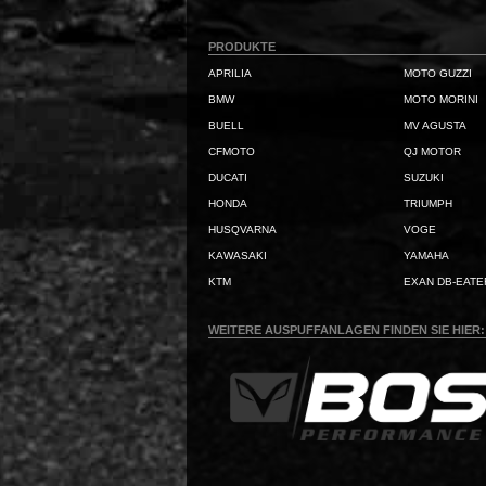
PRODUKTE
APRILIA
MOTO GUZZI
BMW
MOTO MORINI
BUELL
MV AGUSTA
CFMOTO
QJ MOTOR
DUCATI
SUZUKI
HONDA
TRIUMPH
HUSQVARNA
VOGE
KAWASAKI
YAMAHA
KTM
EXAN DB-EATE
WEITERE AUSPUFFANLAGEN FINDEN SIE HIER: