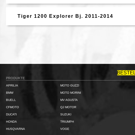
Tiger 1200 Explorer Bj. 2011-2014
BESTE
PRODUKTE
APRILIA
MOTO GUZZI
BMW
MOTO MORINI
BUELL
MV AGUSTA
CFMOTO
QJ MOTOR
DUCATI
SUZUKI
HONDA
TRIUMPH
HUSQVARNA
VOGE