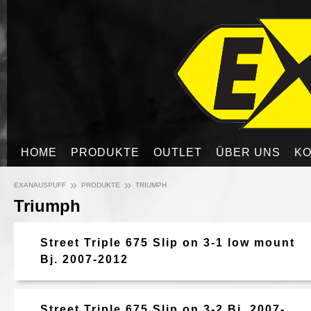
HOME
PRODUKTE
OUTLET
ÜBER UNS
KO
»
»
EXANAUSPUFF
PRODUKTE
TRIUMPH
Triumph
Street Triple 675 Slip on 3-1 low mount
Bj. 2007-2012
Street Triple 675 Slip on 3-2 Bj. 2007-