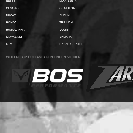
BUELL
MV AGUSTA
CFMOTO
QJ MOTOR
DUCATI
SUZUKI
HONDA
TRIUMPH
HUSQVARNA
VOGE
KAWASAKI
YAMAHA
KTM
EXAN DB-EATER
WEITERE AUSPUFFANLAGEN FINDEN SIE HIER: