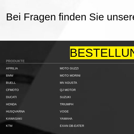
Bei Fragen finden Sie unse
BESTELLU
PRODUKTE
APRILIA
MOTO GUZZI
BMW
MOTO MORINI
BUELL
MV AGUSTA
CFMOTO
QJ MOTOR
DUCATI
SUZUKI
HONDA
TRIUMPH
HUSQVARNA
VOGE
KAWASAKI
YAMAHA
KTM
EXAN DB-EATER