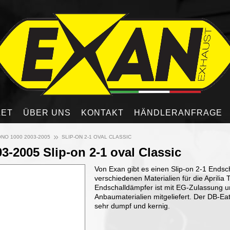
LET
ÜBER UNS
KONTAKT
HÄNDLERANFRAGE
»
NO 1000 2003-2005
SLIP-ON 2-1 OVAL CLASSIC
3-2005 Slip-on 2-1 oval Classic
Von Exan gibt es einen Slip-on 2-1 Endsch
verschiedenen Materialien für die Aprilia
Endschalldämpfer ist mit EG-Zulassung u
Anbaumaterialien mitgeliefert. Der DB-Eat
sehr dumpf und kernig.