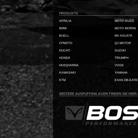
PRODUKTE
APRILIA
MOTO GUZZI
BMW
MOTO MORINI
BUELL
MV AGUSTA
CFMOTO
QJ MOTOR
DUCATI
SUZUKI
HONDA
TRIUMPH
HUSQVARNA
VOGE
KAWASAKI
YAMAHA
KTM
EXAN DB-EATE
WEITERE AUSPUFFANLAGEN FINDEN SIE HIER: