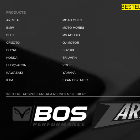
BESTE
PRODUKTE
APRILIA
MOTO GUZZI
BMW
MOTO MORINI
BUELL
MV AGUSTA
CFMOTO
QJ MOTOR
DUCATI
SUZUKI
HONDA
TRIUMPH
HUSQVARNA
VOGE
KAWASAKI
YAMAHA
KTM
EXAN DB-EATER
WEITERE AUSPUFFANLAGEN FINDEN SIE HIER: