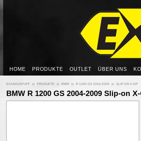
HOME
PRODUKTE
OUTLET
ÜBER UNS
KO
»
»
»
»
EXANAUSPUFF
PRODUKTE
BMW
R 1200 GS 2004-2009
SLIP-ON X-GP
BMW R 1200 GS 2004-2009 Slip-on X