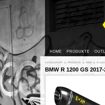
HOME
PRODUKTE
OUT
»
»
»
EXANAUSPUFF
PRODUKTE
BMW
R 1200
BMW R 1200 GS 2017-