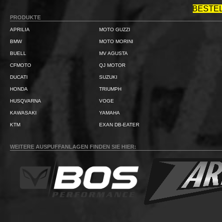
BESTE
PRODUKTE
APRILIA
MOTO GUZZI
BMW
MOTO MORINI
BUELL
MV AGUSTA
CFMOTO
QJ MOTOR
DUCATI
SUZUKI
HONDA
TRIUMPH
HUSQVARNA
VOGE
KAWASAKI
YAMAHA
KTM
EXAN DB-EATER
WEITERE AUSPUFFANLAGEN FINDEN SIE HIER: