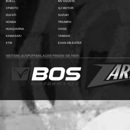
BUELL
MV AGUSTA
CFMOTO
QJ MOTOR
DUCATI
SUZUKI
HONDA
TRIUMPH
HUSQVARNA
VOGE
KAWASAKI
YAMAHA
KTM
EXAN DB-EATER
WEITERE AUSPUFFANLAGEN FINDEN SIE HIER: