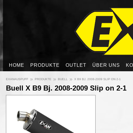
HOME
PRODUKTE
OUTLET
ÜBER UNS
KO
»
»
»
EXANAUSPUFF
PRODUKTE
BUELL
X B9 BJ. 2008-2009 SLIP ON 2-1
Buell X B9 Bj. 2008-2009 Slip on 2-1