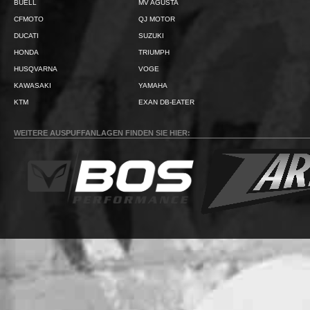
BUELL
MV AGUSTA
CFMOTO
QJ MOTOR
DUCATI
SUZUKI
HONDA
TRIUMPH
HUSQVARNA
VOGE
KAWASAKI
YAMAHA
KTM
EXAN DB-EATER
WEITERE AUSPUFFANLAGEN FINDEN SIE HIER: