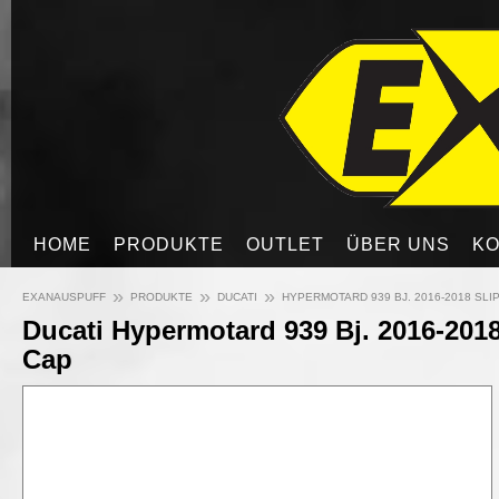
HOME
PRODUKTE
OUTLET
ÜBER UNS
KO
»
»
»
EXANAUSPUFF
PRODUKTE
DUCATI
HYPERMOTARD 939 BJ. 2016-2018 SLI
Ducati Hypermotard 939 Bj. 2016-2018
Cap