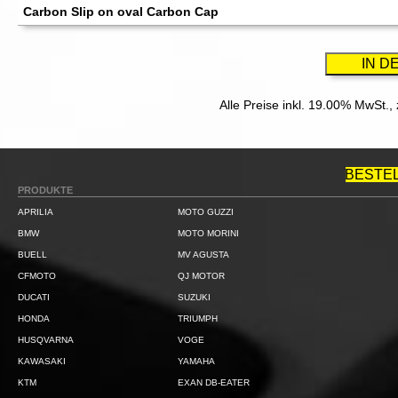
Carbon Slip on oval Carbon Cap
Alle Preise inkl. 19.00% MwSt.,
BESTE
PRODUKTE
APRILIA
MOTO GUZZI
BMW
MOTO MORINI
BUELL
MV AGUSTA
CFMOTO
QJ MOTOR
DUCATI
SUZUKI
HONDA
TRIUMPH
HUSQVARNA
VOGE
KAWASAKI
YAMAHA
KTM
EXAN DB-EATER