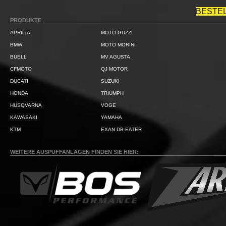
BESTE
PRODUKTE
APRILIA
MOTO GUZZI
BMW
MOTO MORINI
BUELL
MV AGUSTA
CFMOTO
QJ MOTOR
DUCATI
SUZUKI
HONDA
TRIUMPH
HUSQVARNA
VOGE
KAWASAKI
YAMAHA
KTM
EXAN DB-EATER
WEITERE AUSPUFFANLAGEN FINDEN SIE HIER: