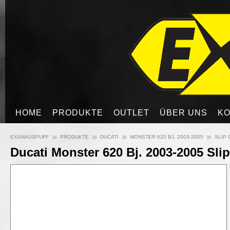
HOME
PRODUKTE
OUTLET
ÜBER UNS
KO
»
»
»
»
EXANAUSPUFF
PRODUKTE
DUCATI
MONSTER 620 BJ. 2003-2005
SLIP 
Ducati Monster 620 Bj. 2003-2005 Sli