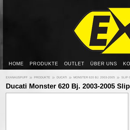
HOME
PRODUKTE
OUTLET
ÜBER UNS
KO
»
»
»
»
EXANAUSPUFF
PRODUKTE
DUCATI
MONSTER 620 BJ. 2003-2005
SLIP 
Ducati Monster 620 Bj. 2003-2005 Slip