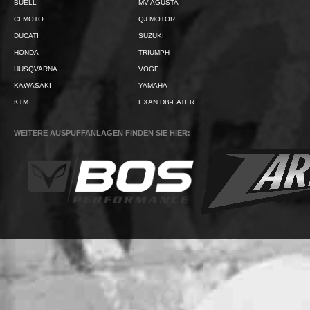
BUELL
MV AGUSTA
CFMOTO
QJ MOTOR
DUCATI
SUZUKI
HONDA
TRIUMPH
HUSQVARNA
VOGE
KAWASAKI
YAMAHA
KTM
EXAN DB-EATER
WEITERE AUSPUFFANLAGEN FINDEN SIE HIER: