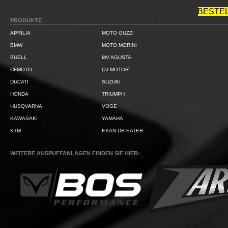
BESTE
PRODUKTE
APRILIA
MOTO GUZZI
BMW
MOTO MORINI
BUELL
MV AGUSTA
CFMOTO
QJ MOTOR
DUCATI
SUZUKI
HONDA
TRIUMPH
HUSQVARNA
VOGE
KAWASAKI
YAMAHA
KTM
EXAN DB-EATER
WEITERE AUSPUFFANLAGEN FINDEN SIE HIER: