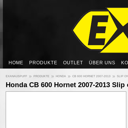
HOME
PRODUKTE
OUTLET
ÜBER UNS
KO
»
»
»
»
EXANAUSPUFF
PRODUKTE
HONDA
CB 600 HORNET 2007-2013
SLIP O
Honda CB 600 Hornet 2007-2013 Slip 