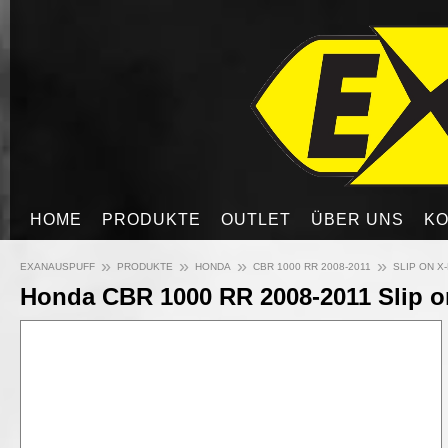
HOME
PRODUKTE
OUTLET
ÜBER UNS
KO
»
»
»
»
EXANAUSPUFF
PRODUKTE
HONDA
CBR 1000 RR 2008-2011
SLIP ON X
Honda CBR 1000 RR 2008-2011 Slip o