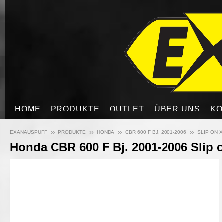
HOME
PRODUKTE
OUTLET
ÜBER UNS
KO
»
»
»
»
EXANAUSPUFF
PRODUKTE
HONDA
CBR 600 F BJ. 2001-2006
SLIP ON 
Honda CBR 600 F Bj. 2001-2006 Slip 