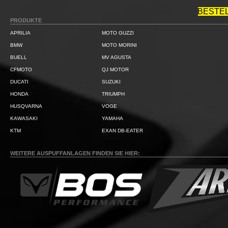
BESTE
PRODUKTE
APRILIA
MOTO GUZZI
BMW
MOTO MORINI
BUELL
MV AGUSTA
CFMOTO
QJ MOTOR
DUCATI
SUZUKI
HONDA
TRIUMPH
HUSQVARNA
VOGE
KAWASAKI
YAMAHA
KTM
EXAN DB-EATER
WEITERE AUSPUFFANLAGEN FINDEN SIE HIER: