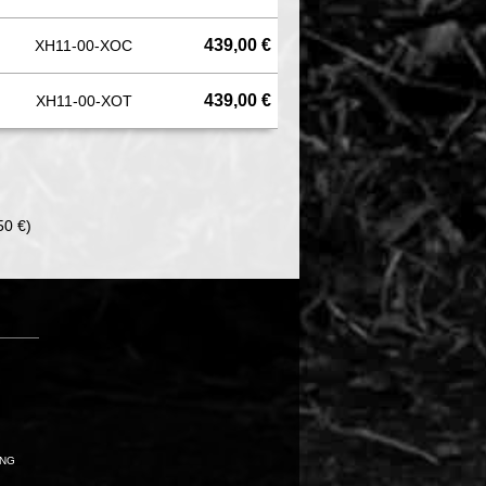
439,00 €
XH11-00-XOC
439,00 €
XH11-00-XOT
50 €)
UNG