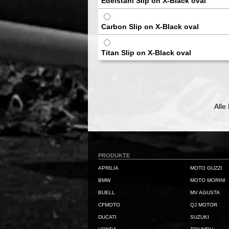
Edelstahl Slip on X-Black oval
Carbon Slip on X-Black oval
Titan Slip on X-Black oval
Alle
PRODUKTE
APRILIA
MOTO GUZZI
BMW
MOTO MORINI
BUELL
MV AGUSTA
CFMOTO
QJ MOTOR
DUCATI
SUZUKI