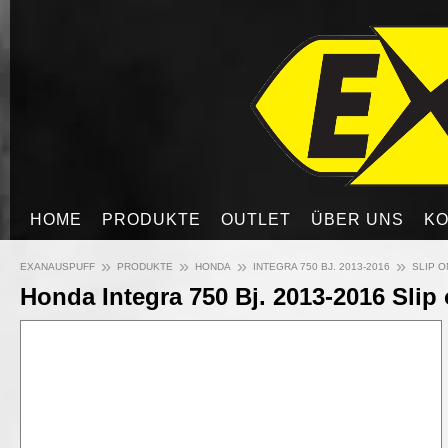
HOME
PRODUKTE
OUTLET
ÜBER UNS
KO
»
»
»
»
EXANAUSPUFF
PRODUKTE
HONDA
INTEGRA 750 BJ. 2013-2016
SLIP O
Honda Integra 750 Bj. 2013-2016 Slip