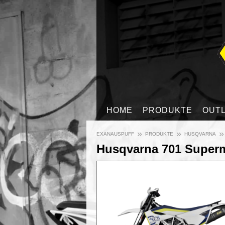
HOME
PRODUKTE
OUT
»
»
»
EXANAUSPUFF
PRODUKTE
HUSQVARNA
Husqvarna 701 Superm