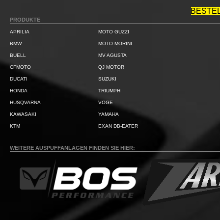
BESTE
PRODUKTE
APRILIA
MOTO GUZZI
BMW
MOTO MORINI
BUELL
MV AGUSTA
CFMOTO
QJ MOTOR
DUCATI
SUZUKI
HONDA
TRIUMPH
HUSQVARNA
VOGE
KAWASAKI
YAMAHA
KTM
EXAN DB-EATER
WEITERE AUSPUFFANLAGEN FINDEN SIE HIER: