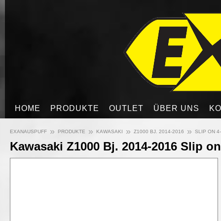
HOME
PRODUKTE
OUTLET
ÜBER UNS
KO
»
»
»
»
EXANAUSPUFF
PRODUKTE
KAWASAKI
Z1000 BJ. 2014-2016
SLIP ON 4
Kawasaki Z1000 Bj. 2014-2016 Slip on