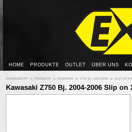
HOME
PRODUKTE
OUTLET
ÜBER UNS
KO
»
»
»
»
EXANAUSPUFF
PRODUKTE
KAWASAKI
Z750 BJ. 2004-2006
SLIP ON X-
Kawasaki Z750 Bj. 2004-2006 Slip on 