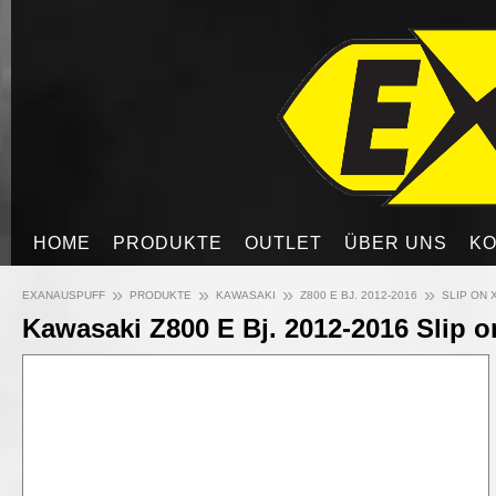
HOME
PRODUKTE
OUTLET
ÜBER UNS
KO
»
»
»
»
EXANAUSPUFF
PRODUKTE
KAWASAKI
Z800 E BJ. 2012-2016
SLIP ON 
Kawasaki Z800 E Bj. 2012-2016 Slip o