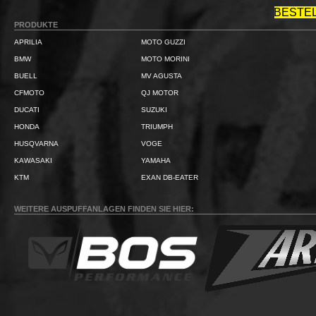
BESTE
PRODUKTE
APRILIA
MOTO GUZZI
BMW
MOTO MORINI
BUELL
MV AGUSTA
CFMOTO
QJ MOTOR
DUCATI
SUZUKI
HONDA
TRIUMPH
HUSQVARNA
VOGE
KAWASAKI
YAMAHA
KTM
EXAN DB-EATER
WEITERE AUSPUFFANLAGEN FINDEN SIE HIER: