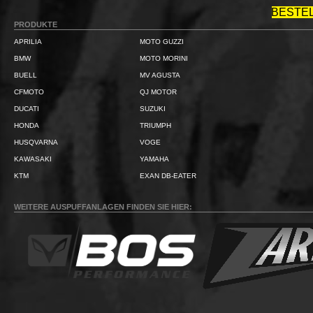
BESTE
PRODUKTE
APRILIA
MOTO GUZZI
BMW
MOTO MORINI
BUELL
MV AGUSTA
CFMOTO
QJ MOTOR
DUCATI
SUZUKI
HONDA
TRIUMPH
HUSQVARNA
VOGE
KAWASAKI
YAMAHA
KTM
EXAN DB-EATER
WEITERE AUSPUFFANLAGEN FINDEN SIE HIER: