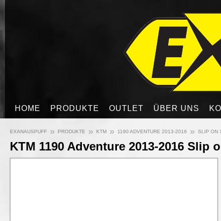
HOME
PRODUKTE
OUTLET
ÜBER UNS
KO
»
»
»
»
EXANAUSPUFF
PRODUKTE
KTM
1190 ADVENTURE 2013-2016
SLIP ON 
KTM 1190 Adventure 2013-2016 Slip 