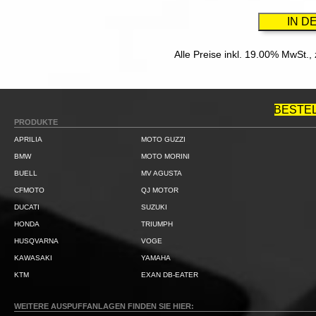
Alle Preise inkl. 19.00% MwSt.,
BESTE
PRODUKTE
APRILIA
MOTO GUZZI
BMW
MOTO MORINI
BUELL
MV AGUSTA
CFMOTO
QJ MOTOR
DUCATI
SUZUKI
HONDA
TRIUMPH
HUSQVARNA
VOGE
KAWASAKI
YAMAHA
KTM
EXAN DB-EATER
WEITERE AUSPUFFANLAGEN FINDEN SIE HIER: