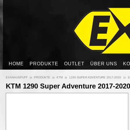
HOME
PRODUKTE
OUTLET
ÜBER UNS
KO
»
»
»
»
EXANAUSPUFF
PRODUKTE
KTM
1290 SUPER ADVENTURE 2017-2020
S
KTM 1290 Super Adventure 2017-2020