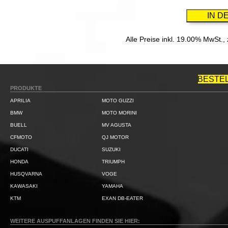
Alle Preise inkl. 19.00% MwSt.,
BESTE
PRODUKTE
APRILIA
MOTO GUZZI
BMW
MOTO MORINI
BUELL
MV AGUSTA
CFMOTO
QJ MOTOR
DUCATI
SUZUKI
HONDA
TRIUMPH
HUSQVARNA
VOGE
KAWASAKI
YAMAHA
KTM
EXAN DB-EATER
WEITERE AUSPUFFANLAGEN FINDEN SIE HIER: