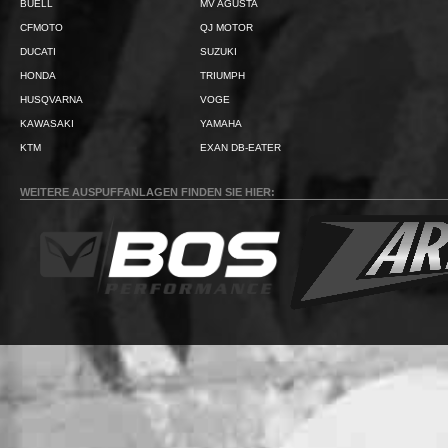
BUELL
MV AGUSTA
CFMOTO
QJ MOTOR
DUCATI
SUZUKI
HONDA
TRIUMPH
HUSQVARNA
VOGE
KAWASAKI
YAMAHA
KTM
EXAN DB-EATER
WEITERE AUSPUFFANLAGEN FINDEN SIE HIER: