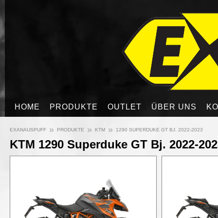
HOME
PRODUKTE
OUTLET
ÜBER UNS
KO
»
»
»
EXANAUSPUFF
PRODUKTE
KTM
1290 SUPERDUKE GT BJ. 2022-2023
KTM 1290 Superduke GT Bj. 2022-202