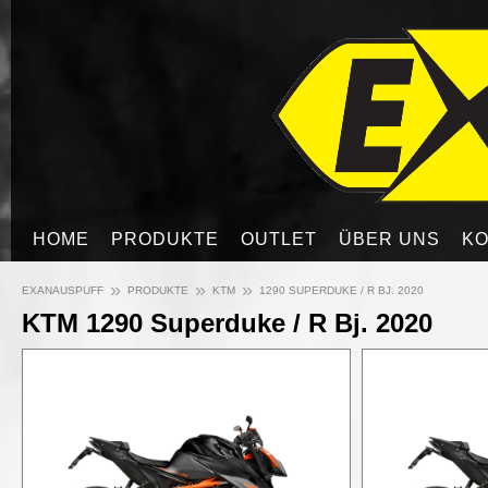
HOME
PRODUKTE
OUTLET
ÜBER UNS
KO
»
»
»
EXANAUSPUFF
PRODUKTE
KTM
1290 SUPERDUKE / R BJ. 2020
KTM 1290 Superduke / R Bj. 2020