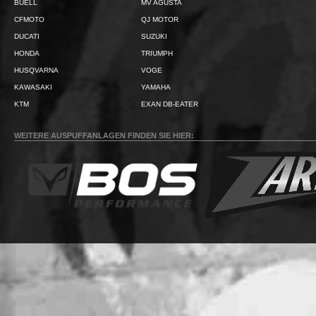
BUELL
MV AGUSTA
CFMOTO
QJ MOTOR
DUCATI
SUZUKI
HONDA
TRIUMPH
HUSQVARNA
VOGE
KAWASAKI
YAMAHA
KTM
EXAN DB-EATER
WEITERE AUSPUFFANLAGEN FINDEN SIE HIER: