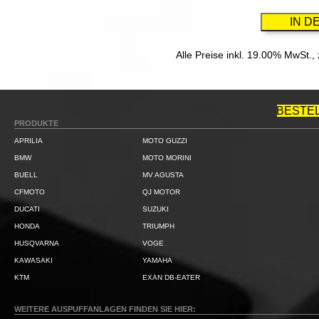
Alle Preise inkl. 19.00% MwSt.,
BESTE
PRODUKTE
APRILIA
MOTO GUZZI
BMW
MOTO MORINI
BUELL
MV AGUSTA
CFMOTO
QJ MOTOR
DUCATI
SUZUKI
HONDA
TRIUMPH
HUSQVARNA
VOGE
KAWASAKI
YAMAHA
KTM
EXAN DB-EATER
WEITERE AUSPUFFANLAGEN FINDEN SIE HIER: