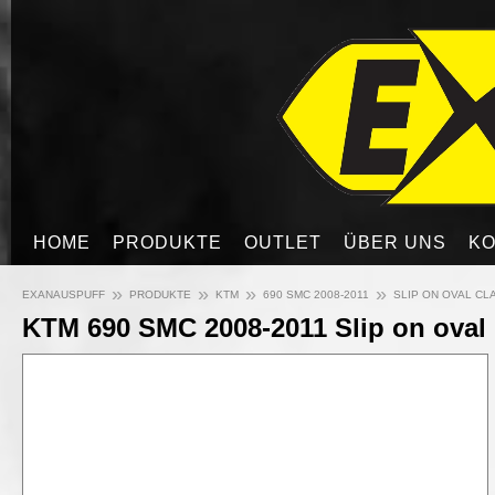
HOME
PRODUKTE
OUTLET
ÜBER UNS
KO
»
»
»
»
EXANAUSPUFF
PRODUKTE
KTM
690 SMC 2008-2011
SLIP ON OVAL CL
KTM 690 SMC 2008-2011 Slip on oval 