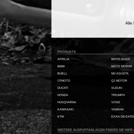
Alle
PRODUKTE
APRILIA
MOTO GUZZI
BMW
MOTO MORINI
BUELL
MV AGUSTA
CFMOTO
QJ MOTOR
DUCATI
SUZUKI
HONDA
TRIUMPH
HUSQVARNA
VOGE
KAWASAKI
YAMAHA
KTM
EXAN DB-EATE
WEITERE AUSPUFFANLAGEN FINDEN SIE HIER: