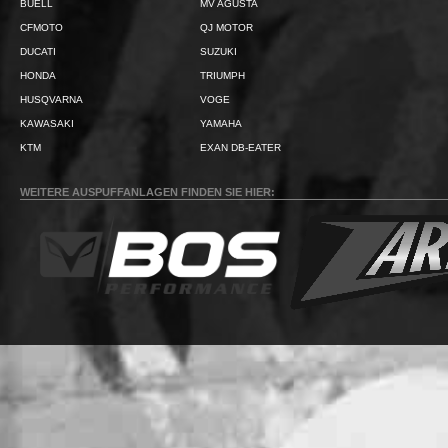
BUELL
MV AGUSTA
CFMOTO
QJ MOTOR
DUCATI
SUZUKI
HONDA
TRIUMPH
HUSQVARNA
VOGE
KAWASAKI
YAMAHA
KTM
EXAN DB-EATER
WEITERE AUSPUFFANLAGEN FINDEN SIE HIER: