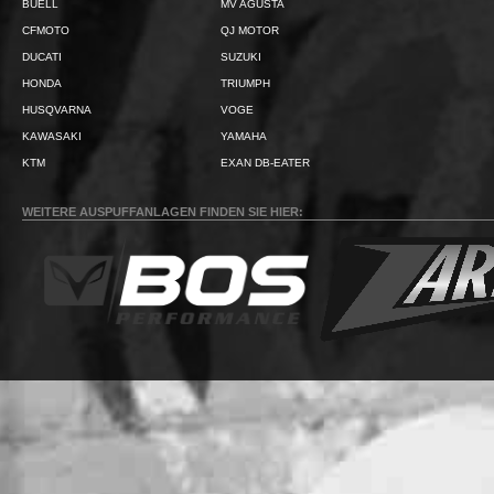
BUELL
MV AGUSTA
CFMOTO
QJ MOTOR
DUCATI
SUZUKI
HONDA
TRIUMPH
HUSQVARNA
VOGE
KAWASAKI
YAMAHA
KTM
EXAN DB-EATER
WEITERE AUSPUFFANLAGEN FINDEN SIE HIER: