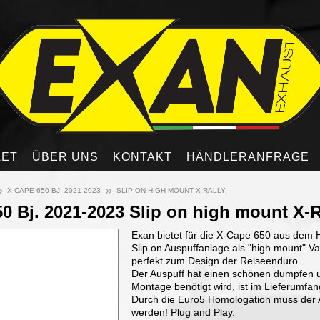
LET
ÜBER UNS
KONTAKT
HÄNDLERANFRAGE
»
»
X-CAPE 650 BJ. 2021-2023
SLIP ON HIGH MOUNT X-RALLY
0 Bj. 2021-2023 Slip on high mount X-R
Exan bietet für die X-Cape 650 aus dem 
Slip on Auspuffanlage als "high mount" Va
perfekt zum Design der Reiseenduro.
Der Auspuff hat einen schönen dumpfen u
Montage benötigt wird, ist im Lieferumfan
Durch die Euro5 Homologation muss der A
werden! Plug and Play.