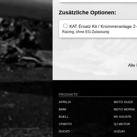
Zusätzliche Optionen:
KAT Ersatz Kit / Krümmeranlage 2-1
Racing, ohne EG-Zulassung
Alle
PRODUKTE
APRILIA
MOTO GUZZI
BMW
MOTO MORINI
BUELL
MV AGUSTA
CFMOTO
QJ MOTOR
DUCATI
SUZUKI