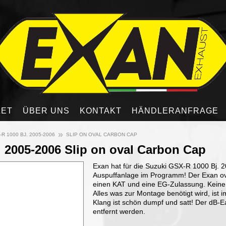
LET
ÜBER UNS
KONTAKT
HÄNDLERANFRAGE
»
R 1000 BJ. 2005-2006
SLIP ON OVAL CARBON CAP
 2005-2006 Slip on oval Carbon Cap
Exan hat für die Suzuki GSX-R 1000 Bj. 
Auspuffanlage im Programm! Der Exan ov
einen KAT und eine EG-Zulassung. Keine
Alles was zur Montage benötigt wird, ist 
Klang ist schön dumpf und satt! Der dB-E
entfernt werden.