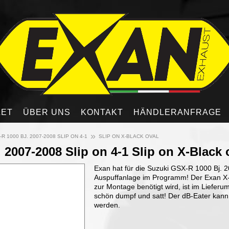
LET
ÜBER UNS
KONTAKT
HÄNDLERANFRAGE
»
R 1000 BJ. 2007-2008 SLIP ON 4-1
SLIP ON X-BLACK OVAL
 2007-2008 Slip on 4-1 Slip on X-Black 
Exan hat für die Suzuki GSX-R 1000 Bj. 
Auspuffanlage im Programm! Der Exan X-Bl
zur Montage benötigt wird, ist im Lieferum
schön dumpf und satt! Der dB-Eater kann 
werden.