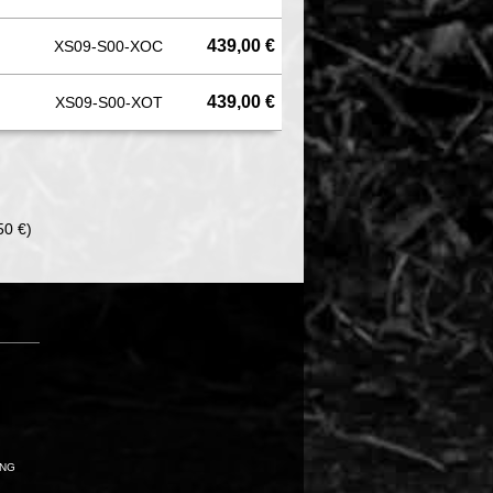
439,00 €
XS09-S00-XOC
439,00 €
XS09-S00-XOT
50 €)
UNG