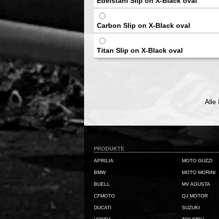
Edelstahl Slip on X-Black oval
Carbon Slip on X-Black oval
Titan Slip on X-Black oval
Alle
PRODUKTE
APRILIA
MOTO GUZZI
BMW
MOTO MORINI
BUELL
MV AGUSTA
CFMOTO
QJ MOTOR
DUCATI
SUZUKI