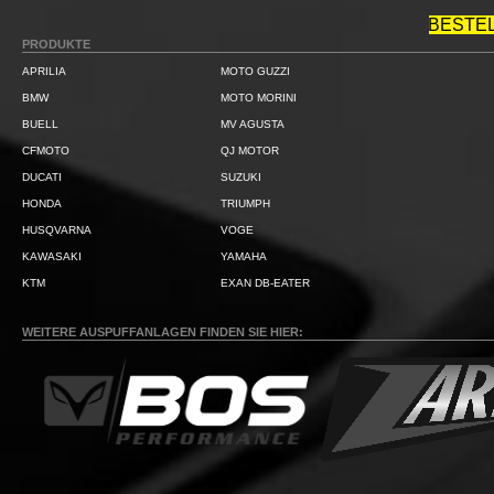
BESTE
PRODUKTE
APRILIA
MOTO GUZZI
BMW
MOTO MORINI
BUELL
MV AGUSTA
CFMOTO
QJ MOTOR
DUCATI
SUZUKI
HONDA
TRIUMPH
HUSQVARNA
VOGE
KAWASAKI
YAMAHA
KTM
EXAN DB-EATER
WEITERE AUSPUFFANLAGEN FINDEN SIE HIER: