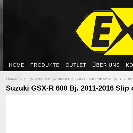
HOME
PRODUKTE
OUTLET
ÜBER UNS
KO
»
»
»
»
EXANAUSPUFF
PRODUKTE
SUZUKI
GSX-R 600 BJ. 2011-2016
SLIP ON 
Suzuki GSX-R 600 Bj. 2011-2016 Slip 