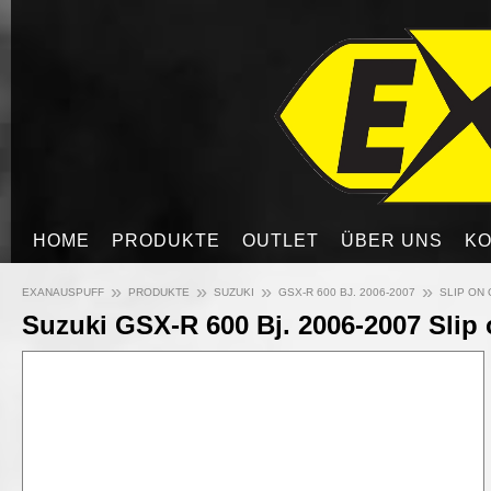
HOME
PRODUKTE
OUTLET
ÜBER UNS
KO
»
»
»
»
EXANAUSPUFF
PRODUKTE
SUZUKI
GSX-R 600 BJ. 2006-2007
SLIP ON
Suzuki GSX-R 600 Bj. 2006-2007 Slip