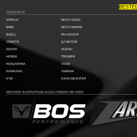
BESTE
PRODUKTE
APRILIA
MOTO GUZZI
BMW
MOTO MORINI
BUELL
MV AGUSTA
CFMOTO
QJ MOTOR
DUCATI
SUZUKI
HONDA
TRIUMPH
HUSQVARNA
VOGE
KAWASAKI
YAMAHA
KTM
EXAN DB-EATER
WEITERE AUSPUFFANLAGEN FINDEN SIE HIER: