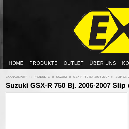
HOME
PRODUKTE
OUTLET
ÜBER UNS
KO
»
»
»
»
EXANAUSPUFF
PRODUKTE
SUZUKI
GSX-R 750 BJ. 2006-2007
SLIP ON
Suzuki GSX-R 750 Bj. 2006-2007 Slip 