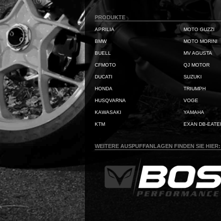
PRODUKTE
APRILIA
MOTO GUZZI
BMW
MOTO MORINI
BUELL
MV AGUSTA
CFMOTO
QJ MOTOR
DUCATI
SUZUKI
HONDA
TRIUMPH
HUSQVARNA
VOGE
KAWASAKI
YAMAHA
KTM
EXAN DB-EATE
WEITERE AUSPUFFANLAGEN FINDEN SIE HIER: