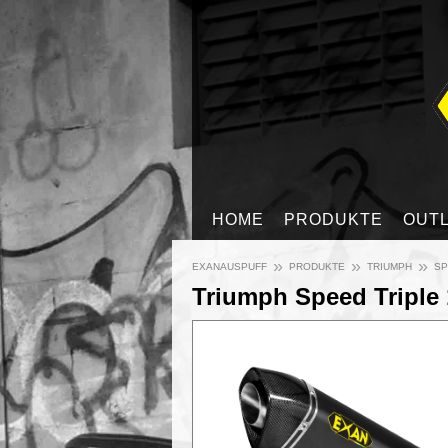
HOME
PRODUKTE
OUT
»
»
»
EXANAUSPUFF
PRODUKTE
TRIUMPH
SP
Triumph Speed Triple 1