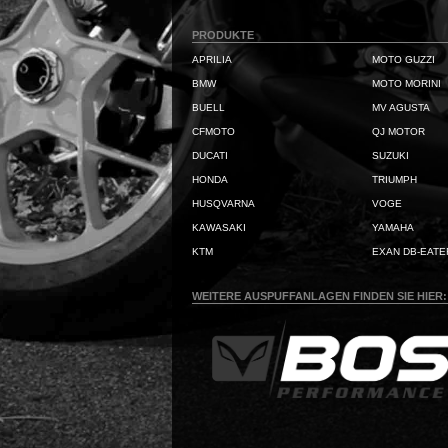
PRODUKTE
APRILIA
MOTO GUZZI
BMW
MOTO MORINI
BUELL
MV AGUSTA
CFMOTO
QJ MOTOR
DUCATI
SUZUKI
HONDA
TRIUMPH
HUSQVARNA
VOGE
KAWASAKI
YAMAHA
KTM
EXAN DB-EATE
WEITERE AUSPUFFANLAGEN FINDEN SIE HIER: