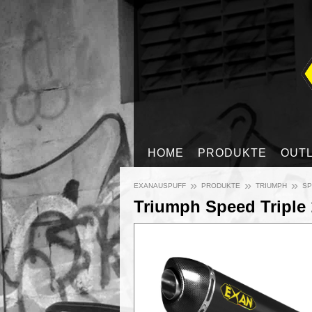
HOME
PRODUKTE
OUT
»
»
»
EXANAUSPUFF
PRODUKTE
TRIUMPH
SP
Triumph Speed Triple 1