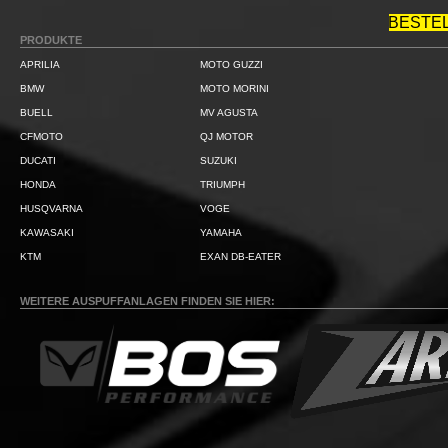
BESTE
PRODUKTE
APRILIA
MOTO GUZZI
BMW
MOTO MORINI
BUELL
MV AGUSTA
CFMOTO
QJ MOTOR
DUCATI
SUZUKI
HONDA
TRIUMPH
HUSQVARNA
VOGE
KAWASAKI
YAMAHA
KTM
EXAN DB-EATER
WEITERE AUSPUFFANLAGEN FINDEN SIE HIER: