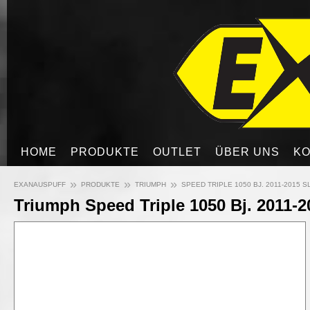
HOME
PRODUKTE
OUTLET
ÜBER UNS
KO
»
»
»
EXANAUSPUFF
PRODUKTE
TRIUMPH
SPEED TRIPLE 1050 BJ. 2011-2015 SL
Triumph Speed Triple 1050 Bj. 2011-2