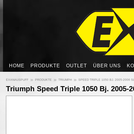
HOME
PRODUKTE
OUTLET
ÜBER UNS
KO
»
»
»
EXANAUSPUFF
PRODUKTE
TRIUMPH
SPEED TRIPLE 1050 BJ. 2005-2006 SL
Triumph Speed Triple 1050 Bj. 2005-2