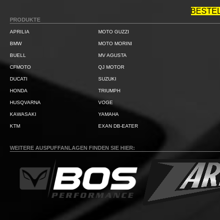
BESTE
PRODUKTE
APRILIA
MOTO GUZZI
BMW
MOTO MORINI
BUELL
MV AGUSTA
CFMOTO
QJ MOTOR
DUCATI
SUZUKI
HONDA
TRIUMPH
HUSQVARNA
VOGE
KAWASAKI
YAMAHA
KTM
EXAN DB-EATER
WEITERE AUSPUFFANLAGEN FINDEN SIE HIER: