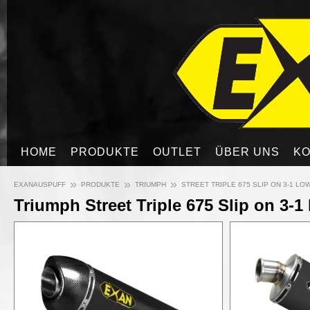
HOME
PRODUKTE
OUTLET
ÜBER UNS
KO
»
»
»
EXANAUSPUFF
PRODUKTE
TRIUMPH
STREET TRIPLE 675 SLIP ON 3-1 LO
Triumph Street Triple 675 Slip on 3-1