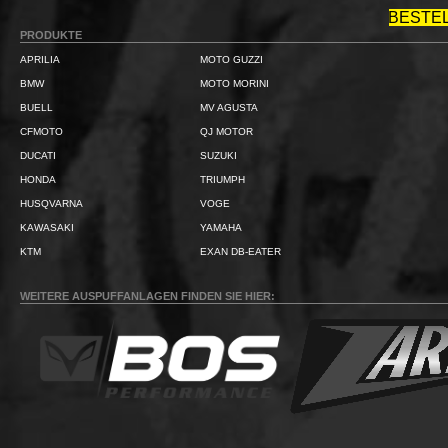
BESTE
PRODUKTE
APRILIA
MOTO GUZZI
BMW
MOTO MORINI
BUELL
MV AGUSTA
CFMOTO
QJ MOTOR
DUCATI
SUZUKI
HONDA
TRIUMPH
HUSQVARNA
VOGE
KAWASAKI
YAMAHA
KTM
EXAN DB-EATER
WEITERE AUSPUFFANLAGEN FINDEN SIE HIER: