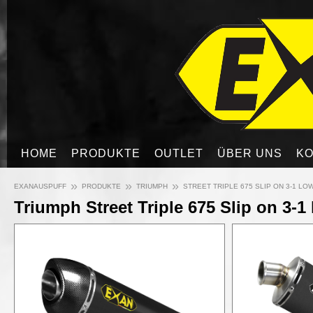
HOME
PRODUKTE
OUTLET
ÜBER UNS
KO
»
»
»
EXANAUSPUFF
PRODUKTE
TRIUMPH
STREET TRIPLE 675 SLIP ON 3-1 LO
Triumph Street Triple 675 Slip on 3-1