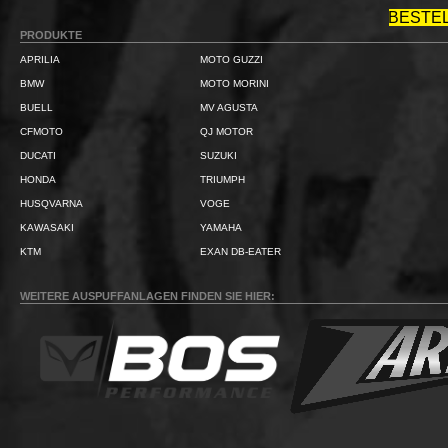
BESTE
PRODUKTE
APRILIA
MOTO GUZZI
BMW
MOTO MORINI
BUELL
MV AGUSTA
CFMOTO
QJ MOTOR
DUCATI
SUZUKI
HONDA
TRIUMPH
HUSQVARNA
VOGE
KAWASAKI
YAMAHA
KTM
EXAN DB-EATER
WEITERE AUSPUFFANLAGEN FINDEN SIE HIER: