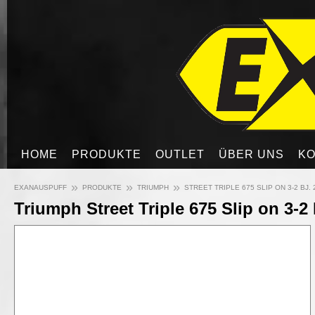
HOME
PRODUKTE
OUTLET
ÜBER UNS
KO
»
»
»
EXANAUSPUFF
PRODUKTE
TRIUMPH
STREET TRIPLE 675 SLIP ON 3-2 BJ. 
Triumph Street Triple 675 Slip on 3-2