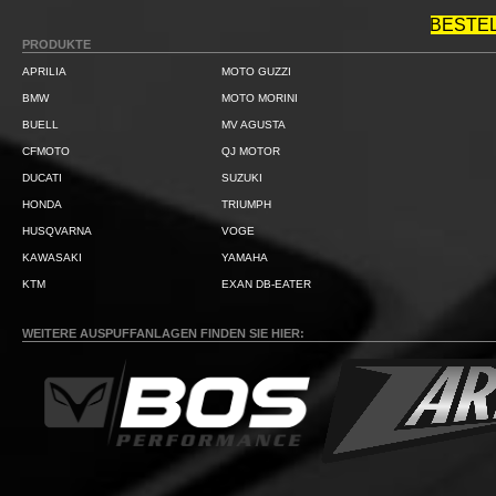
BESTE
PRODUKTE
APRILIA
MOTO GUZZI
BMW
MOTO MORINI
BUELL
MV AGUSTA
CFMOTO
QJ MOTOR
DUCATI
SUZUKI
HONDA
TRIUMPH
HUSQVARNA
VOGE
KAWASAKI
YAMAHA
KTM
EXAN DB-EATER
WEITERE AUSPUFFANLAGEN FINDEN SIE HIER: