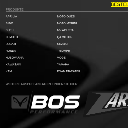
BESTE
PRODUKTE
APRILIA
MOTO GUZZI
BMW
MOTO MORINI
BUELL
MV AGUSTA
CFMOTO
QJ MOTOR
DUCATI
SUZUKI
HONDA
TRIUMPH
HUSQVARNA
VOGE
KAWASAKI
YAMAHA
KTM
EXAN DB-EATER
WEITERE AUSPUFFANLAGEN FINDEN SIE HIER: