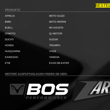
BESTE
PRODUKTE
APRILIA
MOTO GUZZI
BMW
MOTO MORINI
BUELL
MV AGUSTA
CFMOTO
QJ MOTOR
DUCATI
SUZUKI
HONDA
TRIUMPH
HUSQVARNA
VOGE
KAWASAKI
YAMAHA
KTM
EXAN DB-EATER
WEITERE AUSPUFFANLAGEN FINDEN SIE HIER: