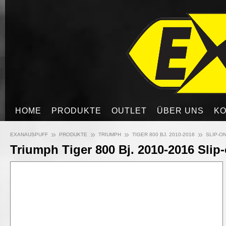
HOME
PRODUKTE
OUTLET
ÜBER UNS
KO
»
»
»
»
EXANAUSPUFF
PRODUKTE
TRIUMPH
TIGER 800 BJ. 2010-2016
SLIP-ON
Triumph Tiger 800 Bj. 2010-2016 Slip