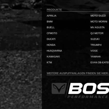
PRODUKTE
APRILIA
MOTO GUZZI
BMW
MOTO MORINI
BUELL
MV AGUSTA
CFMOTO
QJ MOTOR
DUCATI
SUZUKI
HONDA
TRIUMPH
HUSQVARNA
VOGE
KAWASAKI
YAMAHA
KTM
EXAN DB-EATE
WEITERE AUSPUFFANLAGEN FINDEN SIE HIER: