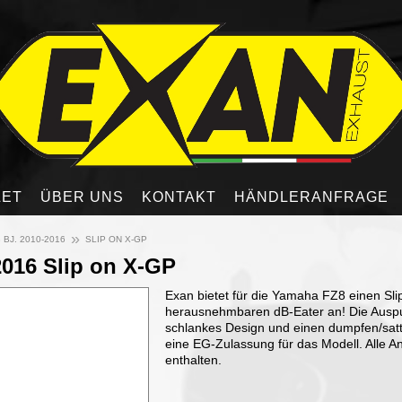
LET
ÜBER UNS
KONTAKT
HÄNDLERANFRAGE
»
 BJ. 2010-2016
SLIP ON X-GP
2016 Slip on X-GP
Exan bietet für die Yamaha FZ8 einen Sli
herausnehmbaren dB-Eater an! Die Auspu
schlankes Design und einen dumpfen/satt
eine EG-Zulassung für das Modell. Alle A
enthalten.